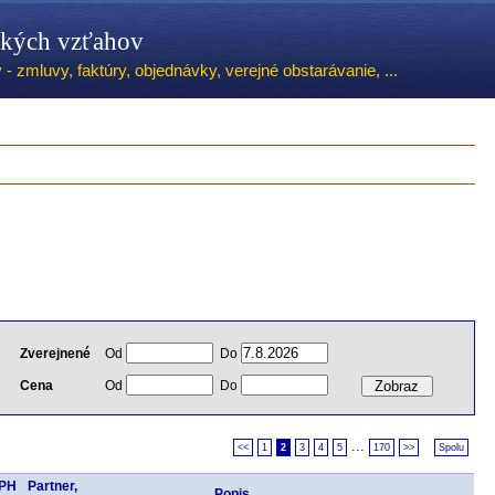
ských vzťahov
 zmluvy, faktúry, objednávky, verejné obstarávanie, ...
Zverejnené
Od
Do
Cena
Od
Do
...
<<
1
2
3
4
5
170
>>
Spolu
DPH
Partner,
Popis