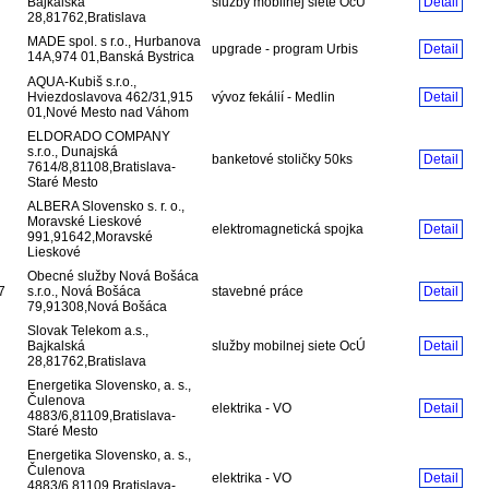
Bajkalská
služby mobilnej siete OcÚ
Detail
28,81762,Bratislava
MADE spol. s r.o., Hurbanova
upgrade - program Urbis
Detail
14A,974 01,Banská Bystrica
AQUA-Kubiš s.r.o.,
Hviezdoslavova 462/31,915
vývoz fekálií - Medlin
Detail
01,Nové Mesto nad Váhom
ELDORADO COMPANY
s.r.o., Dunajská
banketové stoličky 50ks
Detail
7614/8,81108,Bratislava-
Staré Mesto
ALBERA Slovensko s. r. o.,
Moravské Lieskové
elektromagnetická spojka
Detail
991,91642,Moravské
Lieskové
Obecné služby Nová Bošáca
7
s.r.o., Nová Bošáca
stavebné práce
Detail
79,91308,Nová Bošáca
Slovak Telekom a.s.,
Bajkalská
služby mobilnej siete OcÚ
Detail
28,81762,Bratislava
Energetika Slovensko, a. s.,
Čulenova
elektrika - VO
Detail
4883/6,81109,Bratislava-
Staré Mesto
Energetika Slovensko, a. s.,
Čulenova
elektrika - VO
Detail
4883/6,81109,Bratislava-