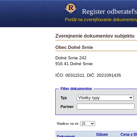
Register odberateľ
Portál na zverejňovanie dokumentov -
Zverejnenie dokumentov subjektu
Obec Dolné Srnie
Dolné Srnie 242
916 41 Dolné Srnie
IČO: 00311511, DIČ: 2021091435
Filter dokumentov
Typ
Partner
Riadkov na str.
Dátum
Cena s 
Dokument