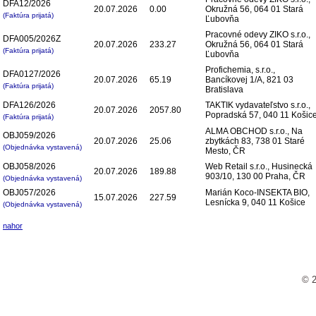
DFA12/2026
20.07.2026
0.00
Okružná 56, 064 01 Stará
(Faktúra prijatá)
Ľubovňa
Pracovné odevy ZIKO s.r.o.,
DFA005/2026Z
20.07.2026
233.27
Okružná 56, 064 01 Stará
(Faktúra prijatá)
Ľubovňa
Profichemia, s.r.o.,
DFA0127/2026
20.07.2026
65.19
Bancíkovej 1/A, 821 03
(Faktúra prijatá)
Bratislava
DFA126/2026
TAKTIK vydavateľstvo s.r.o.,
20.07.2026
2057.80
Popradská 57, 040 11 Košic
(Faktúra prijatá)
ALMA OBCHOD s.r.o., Na
OBJ059/2026
20.07.2026
25.06
zbytkách 83, 738 01 Staré
(Objednávka vystavená)
Mesto, ČR
OBJ058/2026
Web Retail s.r.o., Husinecká
20.07.2026
189.88
903/10, 130 00 Praha, ČR
(Objednávka vystavená)
OBJ057/2026
Marián Koco-INSEKTA BIO,
15.07.2026
227.59
Lesnícka 9, 040 11 Košice
(Objednávka vystavená)
nahor
© 2