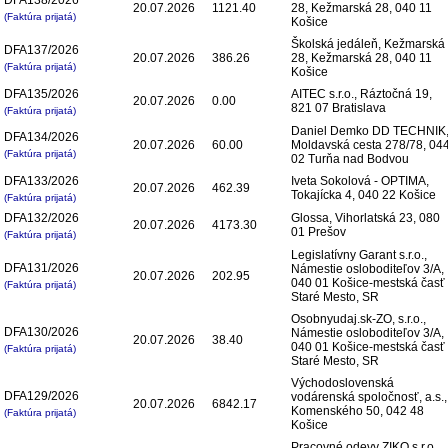
20.07.2026
1121.40
28, Kežmarská 28, 040 11
(Faktúra prijatá)
Košice
Školská jedáleň, Kežmarská
DFA137/2026
20.07.2026
386.26
28, Kežmarská 28, 040 11
(Faktúra prijatá)
Košice
DFA135/2026
AITEC s.r.o., Ráztočná 19,
20.07.2026
0.00
821 07 Bratislava
(Faktúra prijatá)
Daniel Demko DD TECHNIK
DFA134/2026
20.07.2026
60.00
Moldavská cesta 278/78, 04
(Faktúra prijatá)
02 Turňa nad Bodvou
DFA133/2026
Iveta Sokolová - OPTIMA,
20.07.2026
462.39
Tokajícka 4, 040 22 Košice
(Faktúra prijatá)
DFA132/2026
Glossa, Vihorlatská 23, 080
20.07.2026
4173.30
01 Prešov
(Faktúra prijatá)
Legislatívny Garant s.r.o.,
DFA131/2026
Námestie osloboditeľov 3/A,
20.07.2026
202.95
040 01 Košice-mestská časť
(Faktúra prijatá)
Staré Mesto, SR
Osobnyudaj.sk-ZO, s.r.o.,
DFA130/2026
Námestie osloboditeľov 3/A,
20.07.2026
38.40
040 01 Košice-mestská časť
(Faktúra prijatá)
Staré Mesto, SR
Východoslovenská
DFA129/2026
vodárenská spoločnosť, a.s.,
20.07.2026
6842.17
Komenského 50, 042 48
(Faktúra prijatá)
Košice
Pracovné odevy ZIKO s.r.o.,