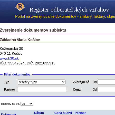
Register odberateľských vzťahov
Portál na zverejňovanie dokumentov - zmluvy, faktúry, objed
Zverejnenie dokumentov subjektu
Základná škola Košice
Kežmarská 30
040 11 Košice
www.k30.sk
IČO: 35542624, DIČ: 2021635913
Filter dokumentov
Typ
Zverejnené
Od
Partner
Cena
Od
Riadkov na str.
Dátum
Cena s DPH
Partner,
Dokument