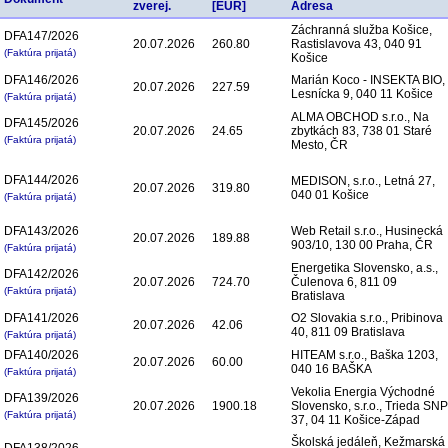
zverej.
[EUR]
Adresa
Záchranná služba Košice,
DFA147/2026
20.07.2026
260.80
Rastislavova 43, 040 91
(Faktúra prijatá)
Košice
DFA146/2026
Marián Koco - INSEKTA BIO,
20.07.2026
227.59
Lesnícka 9, 040 11 Košice
(Faktúra prijatá)
ALMA OBCHOD s.r.o., Na
DFA145/2026
20.07.2026
24.65
zbytkách 83, 738 01 Staré
(Faktúra prijatá)
Mesto, ČR
DFA144/2026
MEDISON, s.r.o., Letná 27,
20.07.2026
319.80
040 01 Košice
(Faktúra prijatá)
DFA143/2026
Web Retail s.r.o., Husinecká
20.07.2026
189.88
903/10, 130 00 Praha, ČR
(Faktúra prijatá)
Energetika Slovensko, a.s.,
DFA142/2026
20.07.2026
724.70
Čulenova 6, 811 09
(Faktúra prijatá)
Bratislava
DFA141/2026
O2 Slovakia s.r.o., Pribinova
20.07.2026
42.06
40, 811 09 Bratislava
(Faktúra prijatá)
DFA140/2026
HITEAM s.r.o., Baška 1203,
20.07.2026
60.00
040 16 BAŠKA
(Faktúra prijatá)
Vekolia Energia Východné
DFA139/2026
20.07.2026
1900.18
Slovensko, s.r.o., Trieda SNP
(Faktúra prijatá)
37, 04 11 Košice-Západ
Školská jedáleň, Kežmarská
DFA138/2026