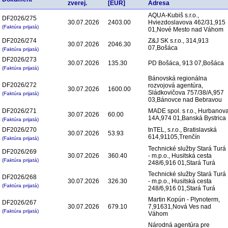
zverej.
[EUR]
Adresa
AQUA-Kubiš s.r.o.,
DF2026/275
30.07.2026
2403.00
Hviezdoslavova 462/31,915
(Faktúra prijatá)
01,Nové Mesto nad Váhom
DF2026/274
Z&J SK s.r.o., 314,913
30.07.2026
2046.30
07,Bošáca
(Faktúra prijatá)
DF2026/273
30.07.2026
135.30
PD Bošáca, 913 07,Bošáca
(Faktúra prijatá)
Bánovská regionálna
DF2026/272
rozvojová agentúra,
30.07.2026
1600.00
Sládkovičova 757/38/A,957
(Faktúra prijatá)
03,Bánovce nad Bebravou
DF2026/271
MADE spol. s r.o., Hurbanov
30.07.2026
60.00
14A,974 01,Banská Bystrica
(Faktúra prijatá)
DF2026/270
tnTEL, s.r.o., Bratislavská
30.07.2026
53.93
614,91105,Trenčín
(Faktúra prijatá)
Technické služby Stará Turá
DF2026/269
30.07.2026
360.40
- m.p.o., Husitská cesta
(Faktúra prijatá)
248/6,916 01,Stará Turá
Technické služby Stará Turá
DF2026/268
30.07.2026
326.30
- m.p.o., Husitská cesta
(Faktúra prijatá)
248/6,916 01,Stará Turá
Martin Kopún - Plynoterm,
DF2026/267
30.07.2026
679.10
7,91631,Nová Ves nad
(Faktúra prijatá)
Váhom
Národná agentúra pre