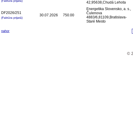
(Faktúra prijatá)
42,95638,Chudá Lehota
Energetika Slovensko, a. s.,
DF2026/251
Čulenova
30.07.2026
750.00
4883/6,81109,Bratislava-
(Faktúra prijatá)
Staré Mesto
nahor
© 2