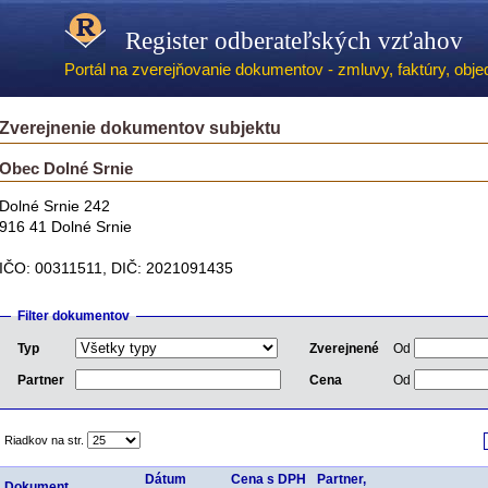
Register odberateľských vzťahov
Portál na zverejňovanie dokumentov - zmluvy, faktúry, objed
Zverejnenie dokumentov subjektu
Obec Dolné Srnie
Dolné Srnie 242
916 41 Dolné Srnie
IČO: 00311511, DIČ: 2021091435
Filter dokumentov
Typ
Zverejnené
Od
Partner
Cena
Od
Riadkov na str.
Dátum
Cena s DPH
Partner,
Dokument