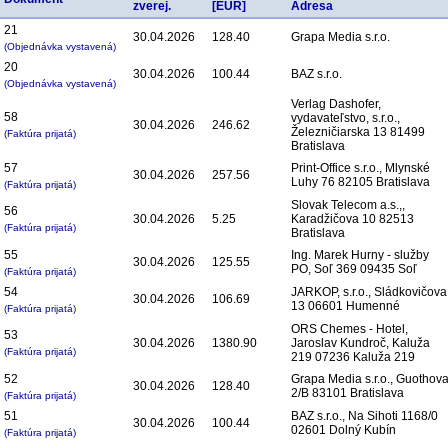
zverej.
[EUR]
Adresa
21
30.04.2026
128.40
Grapa Media s.r.o.
(Objednávka vystavená)
20
30.04.2026
100.44
BAZ s.r.o.
(Objednávka vystavená)
Verlag Dashofer,
58
vydavateľstvo, s.r.o.,
30.04.2026
246.62
Železničiarska 13 81499
(Faktúra prijatá)
Bratislava
57
Print-Office s.r.o., Mlynské
30.04.2026
257.56
Luhy 76 82105 Bratislava
(Faktúra prijatá)
Slovak Telecom a.s.,,
56
30.04.2026
5.25
Karadžičova 10 82513
(Faktúra prijatá)
Bratislava
55
Ing. Marek Hurny - služby
30.04.2026
125.55
PO, Soľ 369 09435 Soľ
(Faktúra prijatá)
54
JARKOP, s.r.o., Sládkovičova
30.04.2026
106.69
13 06601 Humenné
(Faktúra prijatá)
ORS Chemes - Hotel,
53
30.04.2026
1380.90
Jaroslav Kundroč, Kaluža
(Faktúra prijatá)
219 07236 Kaluža 219
52
Grapa Media s.r.o., Guothov
30.04.2026
128.40
2/B 83101 Bratislava
(Faktúra prijatá)
51
BAZ s.r.o., Na Sihoti 1168/0
30.04.2026
100.44
02601 Dolný Kubín
(Faktúra prijatá)