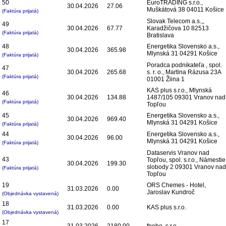
50
EuroTRADING s.r.o.,
30.04.2026
27.06
Muškátová 38 04011 Košice
(Faktúra prijatá)
Slovak Telecom a.s.,,
49
30.04.2026
67.77
Karadžičova 10 82513
(Faktúra prijatá)
Bratislava
48
Energetika Slovensko a.s.,
30.04.2026
365.98
Mlynská 31 04291 Košice
(Faktúra prijatá)
Poradca podnikateľa , spol.
47
30.04.2026
265.68
s. r. o., Martina Rázusa 23A
(Faktúra prijatá)
01001 Žiina 1
KAS plus s.r.o., Mlynská
46
30.04.2026
134.88
1487/105 09301 Vranov nad
(Faktúra prijatá)
Topľou
45
Energetika Slovensko a.s.,
30.04.2026
969.40
Mlynská 31 04291 Košice
(Faktúra prijatá)
44
Energetika Slovensko a.s.,
30.04.2026
96.00
Mlynská 31 04291 Košice
(Faktúra prijatá)
Dataservis Vranov nad
43
Topľou, spol. s.r.o., Námestie
30.04.2026
199.30
slobody 2 09301 Vranov nad
(Faktúra prijatá)
Topľou
19
ORS Chemes - Hotel,
31.03.2026
0.00
Jaroslav Kundroč
(Objednávka vystavená)
18
31.03.2026
0.00
KAS plus s.r.o.
(Objednávka vystavená)
17
31.03.2026
2180.00
fpoho, s.r.o.