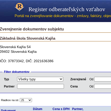
Register odberateľských vzťahov
Portál na zverejňovanie dokumentov - zmluvy, faktúry, objed
Zverejnenie dokumentov subjektu
Základná škola Slovenská Kajňa
Slovenská Kajňa 54
09402 Slovenská Kajňa
IČO: 37873342, DIČ: 2021636386
Filter dokumentov
Typ
Zverejnené
Od
Partner
Cena
Od
Riadkov na str.
Dátum
Cena s DPH
Partner,
Dokument