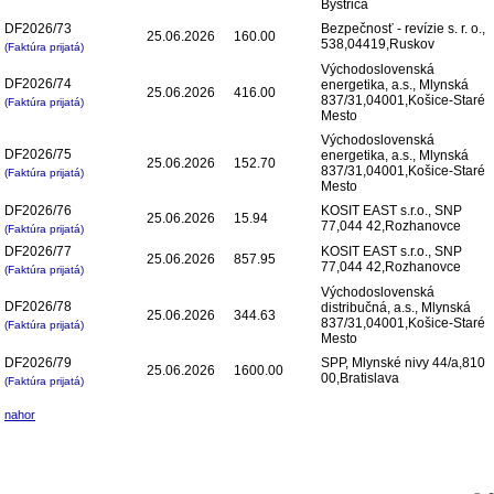
Bystrica
DF2026/73
Bezpečnosť - revízie s. r. o.,
25.06.2026
160.00
538,04419,Ruskov
(Faktúra prijatá)
Východoslovenská
DF2026/74
energetika, a.s., Mlynská
25.06.2026
416.00
837/31,04001,Košice-Staré
(Faktúra prijatá)
Mesto
Východoslovenská
DF2026/75
energetika, a.s., Mlynská
25.06.2026
152.70
837/31,04001,Košice-Staré
(Faktúra prijatá)
Mesto
DF2026/76
KOSIT EAST s.r.o., SNP
25.06.2026
15.94
77,044 42,Rozhanovce
(Faktúra prijatá)
DF2026/77
KOSIT EAST s.r.o., SNP
25.06.2026
857.95
77,044 42,Rozhanovce
(Faktúra prijatá)
Východoslovenská
DF2026/78
distribučná, a.s., Mlynská
25.06.2026
344.63
837/31,04001,Košice-Staré
(Faktúra prijatá)
Mesto
DF2026/79
SPP, Mlynské nivy 44/a,810
25.06.2026
1600.00
00,Bratislava
(Faktúra prijatá)
nahor