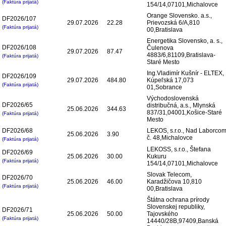
(Faktúra prijatá)
154/14,07101,Michalovce
Orange Slovensko. a.s.,
DF2026/107
29.07.2026
22.28
Prievozská 6/A,810
(Faktúra prijatá)
00,Bratislava
Energetika Slovensko, a. s.,
DF2026/108
Čulenova
29.07.2026
87.47
4883/6,81109,Bratislava-
(Faktúra prijatá)
Staré Mesto
Ing.Vladimír Kušnír - ELTEX,
DF2026/109
29.07.2026
484.80
Kúpeľská 17,073
(Faktúra prijatá)
01,Sobrance
Východoslovenská
DF2026/65
distribučná, a.s., Mlynská
25.06.2026
344.63
837/31,04001,Košice-Staré
(Faktúra prijatá)
Mesto
DF2026/68
LEKOS, s.r.o., Nad Laborco
25.06.2026
3.90
č. 48,Michalovce
(Faktúra prijatá)
LEKOSS, s.r.o., Štefana
DF2026/69
25.06.2026
30.00
Kukuru
(Faktúra prijatá)
154/14,07101,Michalovce
Slovak Telecom,
DF2026/70
25.06.2026
46.00
Karadžičova 10,810
(Faktúra prijatá)
00,Bratislava
Štátna ochrana prírody
Slovenskej republiky,
DF2026/71
25.06.2026
50.00
Tajovského
(Faktúra prijatá)
14440/28B,97409,Banská