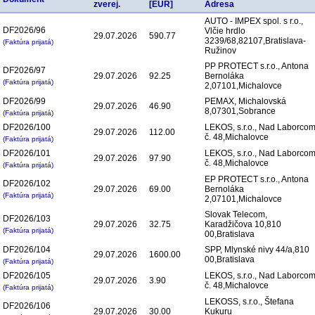
zverej.
[EUR]
Adresa
AUTO - IMPEX spol. s r.o.,
DF2026/96
Vlčie hrdlo
29.07.2026
590.77
3239/68,82107,Bratislava-
(Faktúra prijatá)
Ružinov
PP PROTECT s.r.o., Antona
DF2026/97
29.07.2026
92.25
Bernoláka
(Faktúra prijatá)
2,07101,Michalovce
DF2026/99
PEMAX, Michalovská
29.07.2026
46.90
8,07301,Sobrance
(Faktúra prijatá)
DF2026/100
LEKOS, s.r.o., Nad Laborco
29.07.2026
112.00
č. 48,Michalovce
(Faktúra prijatá)
DF2026/101
LEKOS, s.r.o., Nad Laborco
29.07.2026
97.90
č. 48,Michalovce
(Faktúra prijatá)
EP PROTECT s.r.o., Antona
DF2026/102
29.07.2026
69.00
Bernoláka
(Faktúra prijatá)
2,07101,Michalovce
Slovak Telecom,
DF2026/103
29.07.2026
32.75
Karadžičova 10,810
(Faktúra prijatá)
00,Bratislava
DF2026/104
SPP, Mlynské nivy 44/a,810
29.07.2026
1600.00
00,Bratislava
(Faktúra prijatá)
DF2026/105
LEKOS, s.r.o., Nad Laborco
29.07.2026
3.90
č. 48,Michalovce
(Faktúra prijatá)
LEKOSS, s.r.o., Štefana
DF2026/106
29.07.2026
30.00
Kukuru