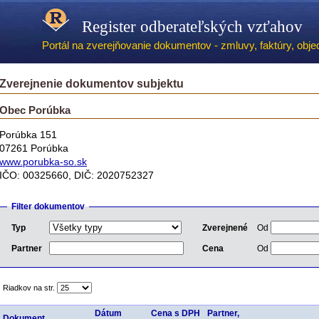
Register odberateľských vzťahov
Portál na zverejňovanie dokumentov - zmluvy, faktúry, objed
Zverejnenie dokumentov subjektu
Obec Porúbka
Porúbka 151
07261 Porúbka
www.porubka-so.sk
IČO: 00325660, DIČ: 2020752327
Filter dokumentov
Typ
Zverejnené
Od
Partner
Cena
Od
Riadkov na str.
Dátum
Cena s DPH
Partner,
Dokument