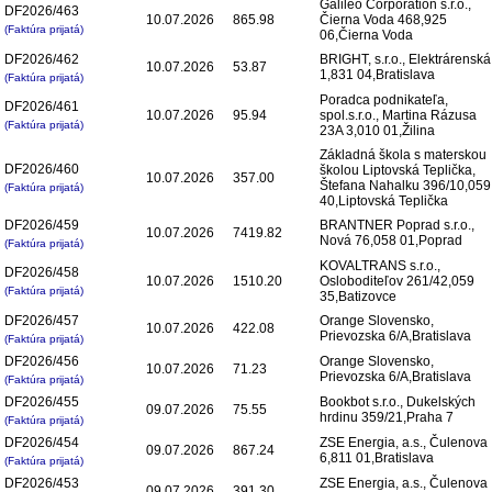
Galileo Corporation s.r.o.,
DF2026/463
10.07.2026
865.98
Čierna Voda 468,925
(Faktúra prijatá)
06,Čierna Voda
DF2026/462
BRIGHT, s.r.o., Elektrárenská
10.07.2026
53.87
1,831 04,Bratislava
(Faktúra prijatá)
Poradca podnikateľa,
DF2026/461
10.07.2026
95.94
spol.s.r.o., Martina Rázusa
(Faktúra prijatá)
23A 3,010 01,Žilina
Základná škola s materskou
DF2026/460
školou Liptovská Teplička,
10.07.2026
357.00
Štefana Nahalku 396/10,059
(Faktúra prijatá)
40,Liptovská Teplička
DF2026/459
BRANTNER Poprad s.r.o.,
10.07.2026
7419.82
Nová 76,058 01,Poprad
(Faktúra prijatá)
KOVALTRANS s.r.o.,
DF2026/458
10.07.2026
1510.20
Osloboditeľov 261/42,059
(Faktúra prijatá)
35,Batizovce
DF2026/457
Orange Slovensko,
10.07.2026
422.08
Prievozska 6/A,Bratislava
(Faktúra prijatá)
DF2026/456
Orange Slovensko,
10.07.2026
71.23
Prievozska 6/A,Bratislava
(Faktúra prijatá)
DF2026/455
Bookbot s.r.o., Dukelských
09.07.2026
75.55
hrdinu 359/21,Praha 7
(Faktúra prijatá)
DF2026/454
ZSE Energia, a.s., Čulenova
09.07.2026
867.24
6,811 01,Bratislava
(Faktúra prijatá)
DF2026/453
ZSE Energia, a.s., Čulenova
09.07.2026
391.30