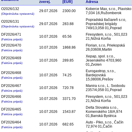
zverej.
[EUR]
Adresa
O2026/132
Koberce Max, s.r.o., Plavisko
29.07.2026
2300.00
7,034 16,Ružomberok
(Objednávka vystavená)
Popradská tlačiareň s.r.o,
O2026/131
29.07.2026
283.88
Popradskej brigády
(Objednávka vystavená)
749/13,058 01,Poprad
DF2026/471
Firesystem, s.r.o., 501,023
10.07.2026
65.56
21,Nižná Korňa
(Faktúra prijatá)
DF2026/470
Florian, s.r.o, Priekopská
10.07.2026
1868.86
26,03608,Martin
(Faktúra prijatá)
Xepap, spol. s r.o.,
DF2026/469
10.07.2026
289.85
Jesenského 4703,960
(Faktúra prijatá)
01,Zvolen
Eurogastrop, s.r.o.,
DF2026/468
10.07.2026
74.25
Bardejovská
(Faktúra prijatá)
15,08006,Prešov
DF2026/467
Manira s.r.o., L. Svobodu
10.07.2026
720.78
2357/4,058 01,Poprad
(Faktúra prijatá)
DF2026/466
Firesystem, s.r.o., 501,023
10.07.2026
3371.70
21,Nižná Korňa
(Faktúra prijatá)
Delta Slovakia s.r.o.,
DF2026/465
10.07.2026
1543.87
Komenského 18/A,974
(Faktúra prijatá)
01,Banská Bystrica
DF2026/464
Auto - Piko, s.r.o., Čačín
10.07.2026
682.65
72,974 01,Čačín
(Faktúra prijatá)