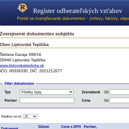
Register odberateľských vzťahov
Portál na zverejňovanie dokumentov - zmluvy, faktúry, objed
Zverejnenie dokumentov subjektu
Obec Liptovská Teplička
Štefana Garaja 398/16
05940 Liptovská Teplička
www.liptovskateplicka.sk
IČO: 00326330, DIČ: 2021212677
Filter dokumentov
Typ
Zverejnené
Od
Partner
Cena
Od
Riadkov na str.
Dátum
Cena s DPH
Partner,
Dokument