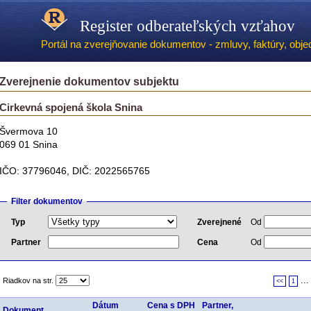
Register odberateľských vzťahov
Portál na zverejňovanie dokumentov - zmluvy, faktúry, objed
Zverejnenie dokumentov subjektu
Cirkevná spojená škola Snina
Švermova 10
069 01 Snina
IČO: 37796046, DIČ: 2022565765
Filter dokumentov
Typ
Zverejnené
Od
Partner
Cena
Od
..
Riadkov na str.
<<
1
Dátum
Cena s DPH
Partner,
Dokument