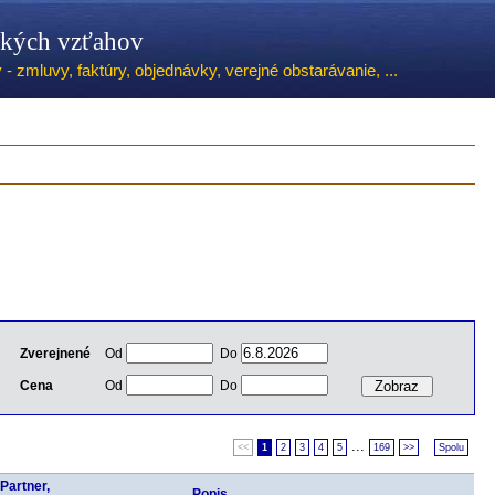
ských vzťahov
 zmluvy, faktúry, objednávky, verejné obstarávanie, ...
Zverejnené
Od
Do
Cena
Od
Do
...
<<
1
2
3
4
5
169
>>
Spolu
Partner,
Popis