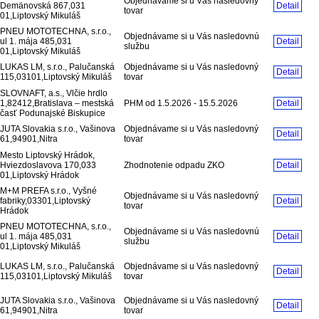
Objednávame si u Vás nasledovný
Demänovská 867,031
Detail
tovar
01,Liptovský Mikuláš
PNEU MOTOTECHNA, s.r.o.,
Objednávame si u Vás nasledovnú
ul 1. mája 485,031
Detail
službu
01,Liptovský Mikuláš
LUKAS LM, s.r.o., Palučanská
Objednávame si u Vás nasledovný
Detail
115,03101,Liptovský Mikuláš
tovar
SLOVNAFT, a.s., Vlčie hrdlo
1,82412,Bratislava – mestská
PHM od 1.5.2026 - 15.5.2026
Detail
časť Podunajské Biskupice
JUTA Slovakia s.r.o., Vašinova
Objednávame si u Vás nasledovný
Detail
61,94901,Nitra
tovar
Mesto Liptovský Hrádok,
Hviezdoslavova 170,033
Zhodnotenie odpadu ZKO
Detail
01,Liptovský Hrádok
M+M PREFA s.r.o., Vyšné
Objednávame si u Vás nasledovný
fabriky,03301,Liptovský
Detail
tovar
Hrádok
PNEU MOTOTECHNA, s.r.o.,
Objednávame si u Vás nasledovnú
ul 1. mája 485,031
Detail
službu
01,Liptovský Mikuláš
LUKAS LM, s.r.o., Palučanská
Objednávame si u Vás nasledovný
Detail
115,03101,Liptovský Mikuláš
tovar
JUTA Slovakia s.r.o., Vašinova
Objednávame si u Vás nasledovný
Detail
61,94901,Nitra
tovar