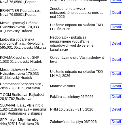
Nová 76,05801,Poprad
Zneškodnenie a vývoz
BRANTNER Poprad,s.r.o.,
nebezpečného odpadu za mesiac
Detail
Nová 76,05801,Poprad
máj 2026
Mesto Liptovský Hrádok,
Uloženie odpadu na skládku TKO
Hviezdoslavova 170,033
Detail
LH Jún 2026
01,Liptovský Hrádok
Nedoplatok - pokuta za
Liptovská vodárenská
neoprávnené vypúšťanie
spoločnosť, a.s., Revolučná
Detail
odpadových vôd do verejnej
595,031 05,Liptovský Mikuláš
kanalizácie
KOVMAX spol s.r.o., SNP
Objednávame si u Vás nasledovný
Detail
1,033 01,Liptovský Hrádok
tovar
Mesto Liptovský Hrádok,
Uloženie odpadu na skládku TKO
Hviezdoslavova 170,033
Detail
LH Máj 2026
01,Liptovský Hrádok
Commander Services s.r.o.,
Monitor vozidiel
Detail
Žitná 23,83106,Bratislava
T-COM Bratislava, Bajkalská
Faktúra za telefóny 05/2026
Detail
28,81762,Bratislava
SLOVNAFT, a.s., Vlčie hrdlo
1,82412,Bratislava – mestská
PHM 16.5.2026 - 31.5.2026
Detail
časť Podunajské Biskupice
SPP - plyn, Mlynské nivy
Zálohová platba plyn 06/2026
Detail
44/a,82511,Bratislava 26