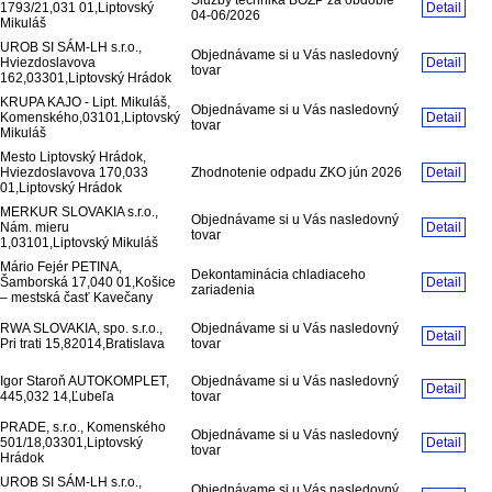
1793/21,031 01,Liptovský
Detail
04-06/2026
Mikuláš
UROB SI SÁM-LH s.r.o.,
Objednávame si u Vás nasledovný
Hviezdoslavova
Detail
tovar
162,03301,Liptovský Hrádok
KRUPA KAJO - Lipt. Mikuláš,
Objednávame si u Vás nasledovný
Komenského,03101,Liptovský
Detail
tovar
Mikuláš
Mesto Liptovský Hrádok,
Hviezdoslavova 170,033
Zhodnotenie odpadu ZKO jún 2026
Detail
01,Liptovský Hrádok
MERKUR SLOVAKIA s.r.o.,
Objednávame si u Vás nasledovný
Nám. mieru
Detail
tovar
1,03101,Liptovský Mikuláš
Mário Fejér PETINA,
Dekontaminácia chladiaceho
Šamborská 17,040 01,Košice
Detail
zariadenia
– mestská časť Kavečany
RWA SLOVAKIA, spo. s.r.o.,
Objednávame si u Vás nasledovný
Detail
Pri trati 15,82014,Bratislava
tovar
Igor Staroň AUTOKOMPLET,
Objednávame si u Vás nasledovný
Detail
445,032 14,Ľubeľa
tovar
PRADE, s.r.o., Komenského
Objednávame si u Vás nasledovný
501/18,03301,Liptovský
Detail
tovar
Hrádok
UROB SI SÁM-LH s.r.o.,
Objednávame si u Vás nasledovný