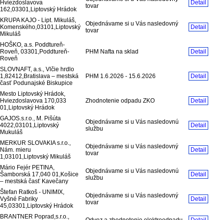
Hviezdoslavova
Detail
tovar
162,03301,Liptovský Hrádok
KRUPA KAJO - Lipt. Mikuláš,
Objednávame si u Vás nasledovný
Komenského,03101,Liptovský
Detail
tovar
Mikuláš
HOŠKO, a.s. Poddtureň-
Roveň, 03301,Poddtureň-
PHM Nafta na sklad
Detail
Roveň
SLOVNAFT, a.s., Vlčie hrdlo
1,82412,Bratislava – mestská
PHM 1.6.2026 - 15.6.2026
Detail
časť Podunajské Biskupice
Mesto Liptovský Hrádok,
Hviezdoslavova 170,033
Zhodnotenie odpadu ZKO
Detail
01,Liptovský Hrádok
GAJOS.s.r.o., M. Pišúta
Objednávame si u Vás nasledovnú
4022,03101,Liptovský
Detail
službu
Mukuláš
MERKUR SLOVAKIA s.r.o.,
Objednávame si u Vás nasledovný
Nám. mieru
Detail
tovar
1,03101,Liptovský Mikuláš
Mário Fejér PETINA,
Objednávame si u Vás nasledovnú
Šamborská 17,040 01,Košice
Detail
službu
– mestská časť Kavečany
Štefan Ratkoš - UNIMIX,
Objednávame si u Vás nasledovný
Vyšné Fabriky
Detail
tovar
45,03301,Liptovský Hrádok
BRANTNER Poprad,s.r.o.,
Odvoz a zhodnotenie elektroodpadu
Detail