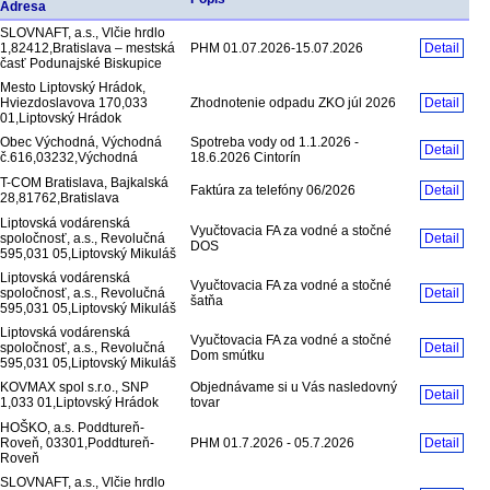
Adresa
SLOVNAFT, a.s., Vlčie hrdlo
1,82412,Bratislava – mestská
PHM 01.07.2026-15.07.2026
Detail
časť Podunajské Biskupice
Mesto Liptovský Hrádok,
Hviezdoslavova 170,033
Zhodnotenie odpadu ZKO júl 2026
Detail
01,Liptovský Hrádok
Obec Východná, Východná
Spotreba vody od 1.1.2026 -
Detail
č.616,03232,Východná
18.6.2026 Cintorín
T-COM Bratislava, Bajkalská
Faktúra za telefóny 06/2026
Detail
28,81762,Bratislava
Liptovská vodárenská
Vyučtovacia FA za vodné a stočné
spoločnosť, a.s., Revolučná
Detail
DOS
595,031 05,Liptovský Mikuláš
Liptovská vodárenská
Vyučtovacia FA za vodné a stočné
spoločnosť, a.s., Revolučná
Detail
šatňa
595,031 05,Liptovský Mikuláš
Liptovská vodárenská
Vyučtovacia FA za vodné a stočné
spoločnosť, a.s., Revolučná
Detail
Dom smútku
595,031 05,Liptovský Mikuláš
KOVMAX spol s.r.o., SNP
Objednávame si u Vás nasledovný
Detail
1,033 01,Liptovský Hrádok
tovar
HOŠKO, a.s. Poddtureň-
Roveň, 03301,Poddtureň-
PHM 01.7.2026 - 05.7.2026
Detail
Roveň
SLOVNAFT, a.s., Vlčie hrdlo