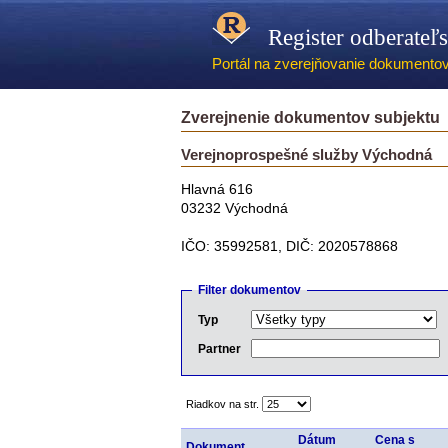
Register odberateľ
Portál na zverejňovanie dokumentov -
Zverejnenie dokumentov subjektu
Verejnoprospešné služby Východná
Hlavná 616
03232 Východná
IČO: 35992581, DIČ: 2020578868
Filter dokumentov
Typ
Partner
Riadkov na str.
Dátum
Cena s
Dokument