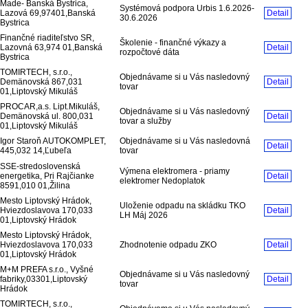
Made- Banská Bystrica,
Systémová podpora Urbis 1.6.2026-
Lazová 69,97401,Banská
Detail
30.6.2026
Bystrica
Finančné riaditeľstvo SR,
Školenie - finančné výkazy a
Lazovná 63,974 01,Banská
Detail
rozpočtové dáta
Bystrica
TOMIRTECH, s.r.o.,
Objednávame si u Vás nasledovný
Demänovská 867,031
Detail
tovar
01,Liptovský Mikuláš
PROCAR,a.s. Lipt.Mikuláš,
Objednávame si u Vás nasledovný
Demänovská ul. 800,031
Detail
tovar a služby
01,Liptovský Mikuláš
Igor Staroň AUTOKOMPLET,
Objednávame si u Vás nasledovná
Detail
445,032 14,Ľubeľa
tovar
SSE-stredoslovenská
Výmena elektromera - priamy
energetika, Pri Rajčianke
Detail
elektromer Nedoplatok
8591,010 01,Žilina
Mesto Liptovský Hrádok,
Uloženie odpadu na skládku TKO
Hviezdoslavova 170,033
Detail
LH Máj 2026
01,Liptovský Hrádok
Mesto Liptovský Hrádok,
Hviezdoslavova 170,033
Zhodnotenie odpadu ZKO
Detail
01,Liptovský Hrádok
M+M PREFA s.r.o., Vyšné
Objednávame si u Vás nasledovný
fabriky,03301,Liptovský
Detail
tovar
Hrádok
TOMIRTECH, s.r.o.,