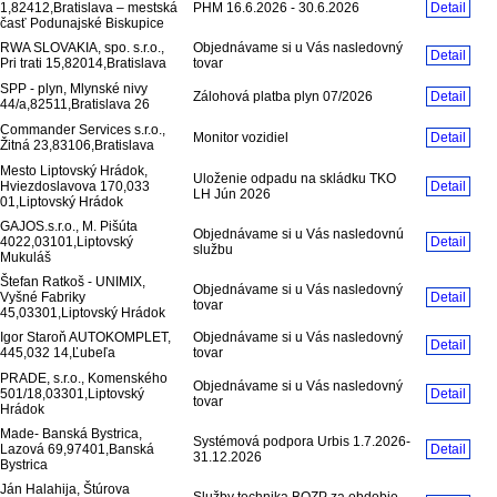
1,82412,Bratislava – mestská
PHM 16.6.2026 - 30.6.2026
Detail
časť Podunajské Biskupice
RWA SLOVAKIA, spo. s.r.o.,
Objednávame si u Vás nasledovný
Detail
Pri trati 15,82014,Bratislava
tovar
SPP - plyn, Mlynské nivy
Zálohová platba plyn 07/2026
Detail
44/a,82511,Bratislava 26
Commander Services s.r.o.,
Monitor vozidiel
Detail
Žitná 23,83106,Bratislava
Mesto Liptovský Hrádok,
Uloženie odpadu na skládku TKO
Hviezdoslavova 170,033
Detail
LH Jún 2026
01,Liptovský Hrádok
GAJOS.s.r.o., M. Pišúta
Objednávame si u Vás nasledovnú
4022,03101,Liptovský
Detail
službu
Mukuláš
Štefan Ratkoš - UNIMIX,
Objednávame si u Vás nasledovný
Vyšné Fabriky
Detail
tovar
45,03301,Liptovský Hrádok
Igor Staroň AUTOKOMPLET,
Objednávame si u Vás nasledovný
Detail
445,032 14,Ľubeľa
tovar
PRADE, s.r.o., Komenského
Objednávame si u Vás nasledovný
501/18,03301,Liptovský
Detail
tovar
Hrádok
Made- Banská Bystrica,
Systémová podpora Urbis 1.7.2026-
Lazová 69,97401,Banská
Detail
31.12.2026
Bystrica
Ján Halahija, Štúrova
Služby technika BOZP za obdobie