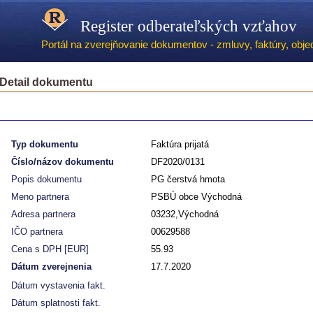
Register odberateľských vzťahov
Portál na zverejňovanie dokumentov - zmluvy, faktúry, objed
Detail dokumentu
Typ dokumentu
Faktúra prijatá
Číslo/názov dokumentu
DF2020/0131
Popis dokumentu
PG čerstvá hmota
Meno partnera
PSBÚ obce Východná
Adresa partnera
03232,Východná
IČO partnera
00629588
Cena s DPH [EUR]
55.93
Dátum zverejnenia
17.7.2020
Dátum vystavenia fakt.
Dátum splatnosti fakt.