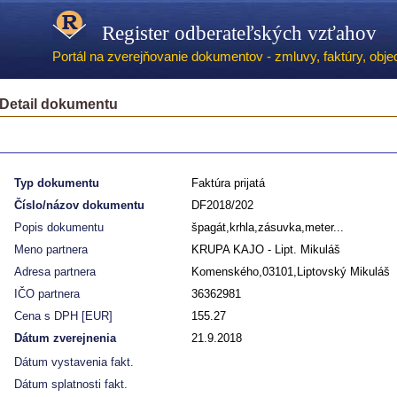
Register odberateľských vzťahov
Portál na zverejňovanie dokumentov - zmluvy, faktúry, objed
Detail dokumentu
Typ dokumentu
Faktúra prijatá
Číslo/názov dokumentu
DF2018/202
Popis dokumentu
špagát,krhla,zásuvka,meter...
Meno partnera
KRUPA KAJO - Lipt. Mikuláš
Adresa partnera
Komenského,03101,Liptovský Mikuláš
IČO partnera
36362981
Cena s DPH [EUR]
155.27
Dátum zverejnenia
21.9.2018
Dátum vystavenia fakt.
Dátum splatnosti fakt.