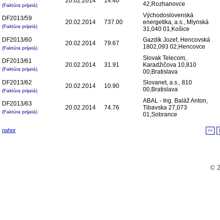
20.02.2014
14.40
42,Rozhanovce
(Faktúra prijatá)
Východoslovenská
DF2013/59
20.02.2014
737.00
energetika, a.s., Mlynská
(Faktúra prijatá)
31,040 01,Košice
DF2013/60
Gazdík Jozef, Hencovská
20.02.2014
79.67
1802,093 02,Hencovce
(Faktúra prijatá)
Slovak Telecom,
DF2013/61
20.02.2014
31.91
Karadžičova 10,810
(Faktúra prijatá)
00,Bratislava
DF2013/62
Slovanet, a.s., 810
20.02.2014
10.90
00,Bratislava
(Faktúra prijatá)
ABAL - Ing. Baláž Anton,
DF2013/63
20.02.2014
74.76
Tibavska 27,073
(Faktúra prijatá)
01,Sobrance
nahor
<<
© 2