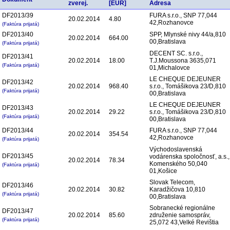
zverej.
[EUR]
Adresa
DF2013/39
FURA s.r.o., SNP 77,044
20.02.2014
4.80
42,Rozhanovce
(Faktúra prijatá)
DF2013/40
SPP, Mlynské nivy 44/a,810
20.02.2014
664.00
00,Bratislava
(Faktúra prijatá)
DECENT SC. s.r.o.,
DF2013/41
20.02.2014
18.00
T.J.Moussona 3635,071
(Faktúra prijatá)
01,Michalovce
LE CHEQUE DEJEUNER
DF2013/42
20.02.2014
968.40
s.r.o., Tomášikova 23/D,810
(Faktúra prijatá)
00,Bratislava
LE CHEQUE DEJEUNER
DF2013/43
20.02.2014
29.22
s.r.o., Tomášikova 23/D,810
(Faktúra prijatá)
00,Bratislava
DF2013/44
FURA s.r.o., SNP 77,044
20.02.2014
354.54
42,Rozhanovce
(Faktúra prijatá)
Východoslavenská
DF2013/45
vodárenska spoločnosť, a.s.,
20.02.2014
78.34
Komenského 50,040
(Faktúra prijatá)
01,Košice
Slovak Telecom,
DF2013/46
20.02.2014
30.82
Karadžičova 10,810
(Faktúra prijatá)
00,Bratislava
Sobranecké regionálne
DF2013/47
20.02.2014
85.60
združenie samospráv,
(Faktúra prijatá)
25,072 43,Velké Revištia