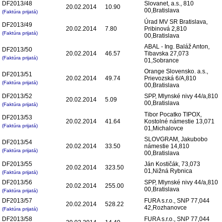
DF2013/48
Slovanet, a.s., 810
20.02.2014
10.90
00,Bratislava
(Faktúra prijatá)
Úrad MV SR Bratislava,
DF2013/49
20.02.2014
7.80
Pribinová 2,810
(Faktúra prijatá)
00,Bratislava
ABAL - Ing. Baláž Anton,
DF2013/50
20.02.2014
46.57
Tibavska 27,073
(Faktúra prijatá)
01,Sobrance
Orange Slovensko. a.s.,
DF2013/51
20.02.2014
49.74
Prievozská 6/A,810
(Faktúra prijatá)
00,Bratislava
DF2013/52
SPP, Mlynské nivy 44/a,810
20.02.2014
5.09
00,Bratislava
(Faktúra prijatá)
Tibor Pocatko TIPOX,
DF2013/53
20.02.2014
41.64
Kostolné námestie 13,071
(Faktúra prijatá)
01,Michalovce
SLOVGRAM, Jakubobo
DF2013/54
20.02.2014
33.50
námestie 14,810
(Faktúra prijatá)
00,Bratislava
DF2013/55
Ján Kostičák, 73,073
20.02.2014
323.50
01,Nižná Rybnica
(Faktúra prijatá)
DF2013/56
SPP, Mlynské nivy 44/a,810
20.02.2014
255.00
00,Bratislava
(Faktúra prijatá)
DF2013/57
FURA s.r.o., SNP 77,044
20.02.2014
528.22
42,Rozhanovce
(Faktúra prijatá)
DF2013/58
FURA s.r.o., SNP 77,044