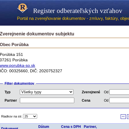
Register odberateľských vzťahov
Portál na zverejňovanie dokumentov - zmluvy, faktúry, objed
Zverejnenie dokumentov subjektu
Obec Porúbka
Porúbka 151
07261 Porúbka
www.porubka-so.sk
IČO: 00325660, DIČ: 2020752327
Filter dokumentov
Typ
Zverejnené
Od
Partner
Cena
Od
Riadkov na str.
<<
Dátum
Cena s DPH
Partner,
Dokument