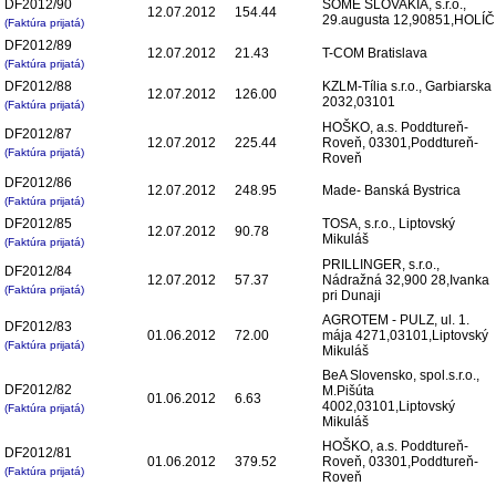
DF2012/90
SOME SLOVAKIA, s.r.o.,
12.07.2012
154.44
29.augusta 12,90851,HOLÍČ
(Faktúra prijatá)
DF2012/89
12.07.2012
21.43
T-COM Bratislava
(Faktúra prijatá)
DF2012/88
KZLM-Tília s.r.o., Garbiarska
12.07.2012
126.00
2032,03101
(Faktúra prijatá)
HOŠKO, a.s. Poddtureň-
DF2012/87
12.07.2012
225.44
Roveň, 03301,Poddtureň-
(Faktúra prijatá)
Roveň
DF2012/86
12.07.2012
248.95
Made- Banská Bystrica
(Faktúra prijatá)
DF2012/85
TOSA, s.r.o., Liptovský
12.07.2012
90.78
Mikuláš
(Faktúra prijatá)
PRILLINGER, s.r.o.,
DF2012/84
12.07.2012
57.37
Nádražná 32,900 28,Ivanka
(Faktúra prijatá)
pri Dunaji
AGROTEM - PULZ, ul. 1.
DF2012/83
01.06.2012
72.00
mája 4271,03101,Liptovský
(Faktúra prijatá)
Mikuláš
BeA Slovensko, spol.s.r.o.,
DF2012/82
M.Pišúta
01.06.2012
6.63
4002,03101,Liptovský
(Faktúra prijatá)
Mikuláš
HOŠKO, a.s. Poddtureň-
DF2012/81
01.06.2012
379.52
Roveň, 03301,Poddtureň-
(Faktúra prijatá)
Roveň