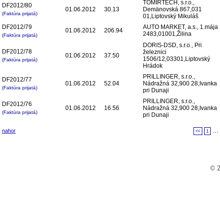
TOMIRTECH, s.r.o.,
DF2012/80
01.06.2012
30.13
Demänovská 867,031
(Faktúra prijatá)
01,Liptovský Mikuláš
DF2012/79
AUTO MARKET, a.s., 1.mája
01.06.2012
206.94
2483,01001,Žilina
(Faktúra prijatá)
DORIS-DSD, s.r.o., Pri
DF2012/78
železnici
01.06.2012
37.50
1506/12,03301,Liptovský
(Faktúra prijatá)
Hrádok
PRILLINGER, s.r.o.,
DF2012/77
01.06.2012
52.04
Nádražná 32,900 28,Ivanka
(Faktúra prijatá)
pri Dunaji
PRILLINGER, s.r.o.,
DF2012/76
01.06.2012
16.56
Nádražná 32,900 28,Ivanka
(Faktúra prijatá)
pri Dunaji
..
nahor
<<
1
© 2