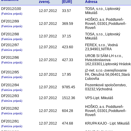
zverej.
[EUR]
Adresa
DF2012/100
TOSA, s.r.o., Liptovský
12.07.2012
33.57
Mikuláš
(Faktúra prijatá)
HOŠKO, a.s. Poddtureň-
DF2012/99
12.07.2012
369.59
Roveň, 03301,Poddtureň-
(Faktúra prijatá)
Roveň
DF2012/98
TOSA, s.r.o., Liptovský
12.07.2012
37.15
Mikuláš
(Faktúra prijatá)
DF2012/97
FEREX, s.r.o., Vodná
12.07.2012
423.60
23,94901,NITRA
(Faktúra prijatá)
UROB SI SÁM-LH s.r.o.,
DF2012/96
12.07.2012
427.33
Hviezdoslavova
(Faktúra prijatá)
162,03301,Liptovský Hrádok
j2-net. s.r.o.-zverejňovanie
DF2012/95
12.07.2012
17.95
FA, Okružná 56,06401,Stará
(Faktúra prijatá)
Ľubovňa
DF2012/94
Pozemkové spoločenstvo,
12.07.2012
9785.45
03232,Východná
(Faktúra prijatá)
DF2012/93
12.07.2012
1512.36
VPS-Lipt. Mikuláš
(Faktúra prijatá)
HOŠKO, a.s. Poddtureň-
DF2012/92
12.07.2012
604.28
Roveň, 03301,Poddtureň-
(Faktúra prijatá)
Roveň
DF2012/91
12.07.2012
474.68
KRUPA KAJO - Lipt. Mikuláš
(Faktúra prijatá)