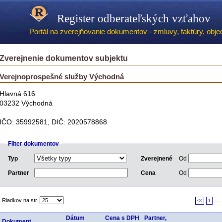
Register odberateľských vzťahov
Portál na zverejňovanie dokumentov - zmluvy, faktúry, objed
Zverejnenie dokumentov subjektu
Verejnoprospešné služby Východná
Hlavná 616
03232 Východná
IČO: 35992581, DIČ: 2020578868
Filter dokumentov
Typ
Zverejnené
Od
Partner
Cena
Od
..
Riadkov na str.
<<
1
Dátum
Cena s DPH
Partner,
Dokument