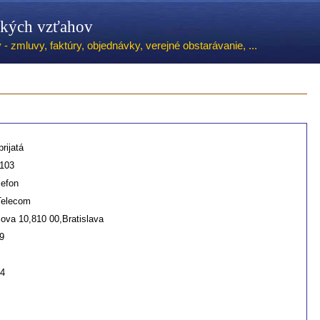
ských vzťahov
 zmluvy, faktúry, objednávky, verejné obstarávanie, ...
rijatá
103
lefon
Telecom
ova 10,810 00,Bratislava
9
14