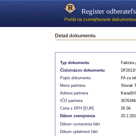
Register odberateľ
Portál na zverejňovanie dokumentov -
Detail dokumentu
Typ dokumentu
Faktúra p
Číslo/názov dokumentu
DF2013/
Popis dokumentu
FA za te
Meno partnera
Slovak 
Adresa partnera
Karadžič
IČO partnera
3576346
Cena s DPH [EUR]
26.56
Dátum zverejnenia
20.2.20
Dátum vystavenia fakt.
Dátum splatnosti fakt.