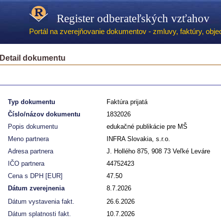
Register odberateľských vzťahov
Portál na zverejňovanie dokumentov - zmluvy, faktúry, objed
Detail dokumentu
Typ dokumentu
Faktúra prijatá
Číslo/názov dokumentu
1832026
Popis dokumentu
edukačné publikácie pre MŠ
Meno partnera
INFRA Slovakia, s.r.o.
Adresa partnera
J. Hollého 875, 908 73 Veľké Leváre
IČO partnera
44752423
Cena s DPH [EUR]
47.50
Dátum zverejnenia
8.7.2026
Dátum vystavenia fakt.
26.6.2026
Dátum splatnosti fakt.
10.7.2026