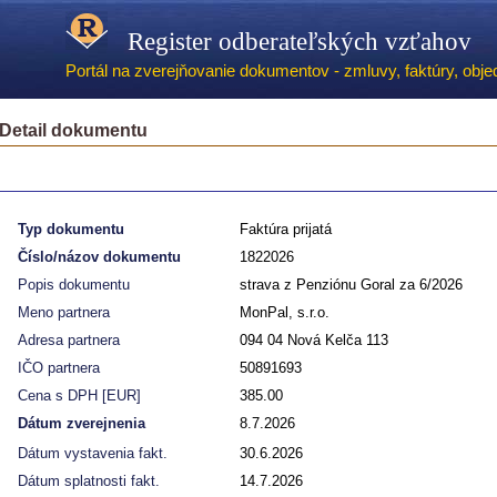
Register odberateľských vzťahov
Portál na zverejňovanie dokumentov - zmluvy, faktúry, objed
Detail dokumentu
Typ dokumentu
Faktúra prijatá
Číslo/názov dokumentu
1822026
Popis dokumentu
strava z Penziónu Goral za 6/2026
Meno partnera
MonPal, s.r.o.
Adresa partnera
094 04 Nová Kelča 113
IČO partnera
50891693
Cena s DPH [EUR]
385.00
Dátum zverejnenia
8.7.2026
Dátum vystavenia fakt.
30.6.2026
Dátum splatnosti fakt.
14.7.2026