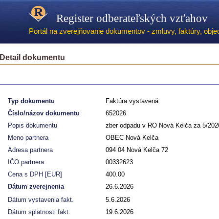
Register odberateľských vzťahov
Portál na zverejňovanie dokumentov - zmluvy, faktúry, objed
Detail dokumentu
Typ dokumentu
Faktúra vystavená
Číslo/názov dokumentu
652026
Popis dokumentu
zber odpadu v RO Nová Kelča za 5/202
Meno partnera
OBEC Nová Kelča
Adresa partnera
094 04 Nová Kelča 72
IČO partnera
00332623
Cena s DPH [EUR]
400.00
Dátum zverejnenia
26.6.2026
Dátum vystavenia fakt.
5.6.2026
Dátum splatnosti fakt.
19.6.2026