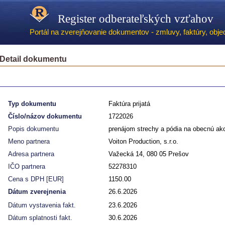
Register odberateľských vzťahov
Portál na zverejňovanie dokumentov - zmluvy, faktúry, objed
Detail dokumentu
Typ dokumentu
Faktúra prijatá
Číslo/názov dokumentu
1722026
Popis dokumentu
prenájom strechy a pódia na obecnú a
Meno partnera
Voiton Production, s.r.o.
Adresa partnera
Važecká 14, 080 05 Prešov
IČO partnera
52278310
Cena s DPH [EUR]
1150.00
Dátum zverejnenia
26.6.2026
Dátum vystavenia fakt.
23.6.2026
Dátum splatnosti fakt.
30.6.2026