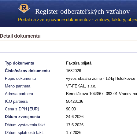
Register odberateľských vzťahov
Portál na zverejňovanie dokumentov - zmluvy, faktúry, objed
Detail dokumentu
Typ dokumentu
Faktúra prijatá
Číslo/názov dokumentu
1682026
Popis dokumentu
vývoz obsahu žúmp - 12-bj Holčíkovce
Meno partnera
VT-FEKAL, s.r.o.
Adresa partnera
Bernolákova 1043/67, 093 01 Vranov na
IČO partnera
50428136
Cena s DPH [EUR]
90.00
Dátum zverejnenia
24.6.2026
Dátum vystavenia fakt.
17.6.2026
Dátum splatnosti fakt.
1.7.2026