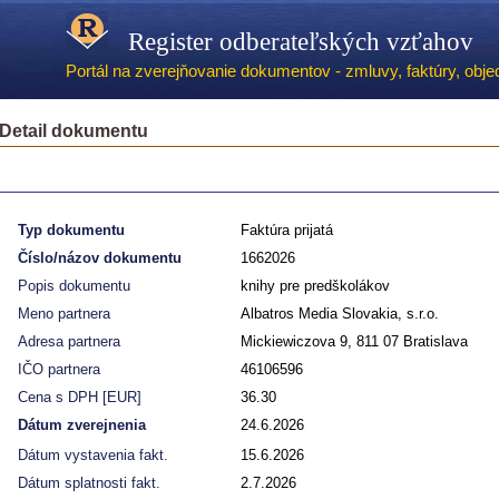
Register odberateľských vzťahov
Portál na zverejňovanie dokumentov - zmluvy, faktúry, objed
Detail dokumentu
Typ dokumentu
Faktúra prijatá
Číslo/názov dokumentu
1662026
Popis dokumentu
knihy pre predškolákov
Meno partnera
Albatros Media Slovakia, s.r.o.
Adresa partnera
Mickiewiczova 9, 811 07 Bratislava
IČO partnera
46106596
Cena s DPH [EUR]
36.30
Dátum zverejnenia
24.6.2026
Dátum vystavenia fakt.
15.6.2026
Dátum splatnosti fakt.
2.7.2026