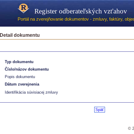
Register odberateľských vzťahov
Portál na zverejňovanie dokumentov - zmluvy, faktúry, objed
Detail dokumentu
Typ dokumentu
Číslo/názov dokumentu
Popis dokumentu
Dátum zverejnenia
Identifikácia súvisiacej zmluvy
Späť
© 2