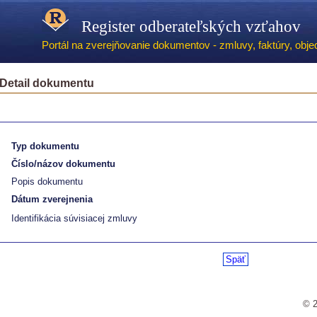
Register odberateľských vzťahov
Portál na zverejňovanie dokumentov - zmluvy, faktúry, objed
Detail dokumentu
Typ dokumentu
Číslo/názov dokumentu
Popis dokumentu
Dátum zverejnenia
Identifikácia súvisiacej zmluvy
Späť
© 2