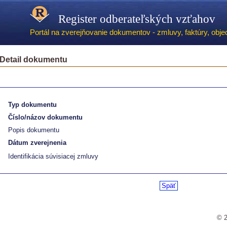
Register odberateľských vzťahov
Portál na zverejňovanie dokumentov - zmluvy, faktúry, objed
Detail dokumentu
Typ dokumentu
Číslo/názov dokumentu
Popis dokumentu
Dátum zverejnenia
Identifikácia súvisiacej zmluvy
Späť
© 2