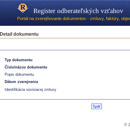
Register odberateľských vzťahov
Portál na zverejňovanie dokumentov - zmluvy, faktúry, objed
Detail dokumentu
Typ dokumentu
Číslo/názov dokumentu
Popis dokumentu
Dátum zverejnenia
Identifikácia súvisiacej zmluvy
Späť
© 2