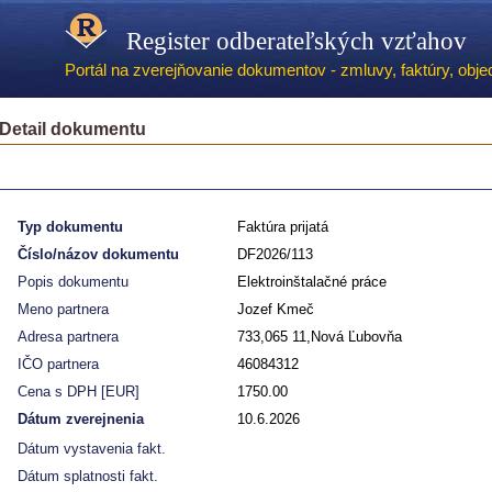
Register odberateľských vzťahov
Portál na zverejňovanie dokumentov - zmluvy, faktúry, objed
Detail dokumentu
Typ dokumentu
Faktúra prijatá
Číslo/názov dokumentu
DF2026/113
Popis dokumentu
Elektroinštalačné práce
Meno partnera
Jozef Kmeč
Adresa partnera
733,065 11,Nová Ľubovňa
IČO partnera
46084312
Cena s DPH [EUR]
1750.00
Dátum zverejnenia
10.6.2026
Dátum vystavenia fakt.
Dátum splatnosti fakt.