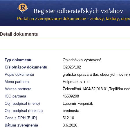
Register odberateľských vzťahov
Portál na zverejňovanie dokumentov - zmluvy, faktúry, objed
Detail dokumentu
Typ dokumentu
Objednávka vystavená
Číslo/názov dokumentu
O2026/102
Popis dokumentu
grafická úprava a tlač obecných novín- 
Meno partnera
Helpmark s. r. o.
Adresa partnera
Železničná 1404/32,013 01,Teplička n
IČO partnera
46509208
Obj. podpísal (meno)
Ľubomír Ferjančík
Obj. podpísal (funkcia)
prednosta
Cena s DPH [EUR]
512.10
Dátum zverejnenia
3.6.2026