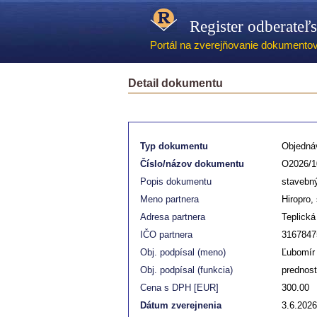
Register odberateľ
Portál na zverejňovanie dokumentov -
Detail dokumentu
Typ dokumentu
Objedná
Číslo/názov dokumentu
O2026/1
Popis dokumentu
stavebný
Meno partnera
Hiropro, 
Adresa partnera
Teplická
IČO partnera
3167847
Obj. podpísal (meno)
Ľubomír 
Obj. podpísal (funkcia)
prednos
Cena s DPH [EUR]
300.00
Dátum zverejnenia
3.6.2026