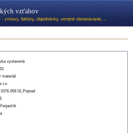
ských vzťahov
 zmluvy, faktúry, objednávky, verejné obstarávanie, ...
vka vystavená
01
 materiál
s.r.o
 3376,058 01,Poprad
5
Ferjančík
ta