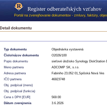
Register odberateľských vzťahov
Portál na zverejňovanie dokumentov - zmluvy, faktúry, objed
Detail dokumentu
Typ dokumentu
Objednávka vystavená
Číslo/názov dokumentu
O2026/100
Popis dokumentu
sieťové úložisko Synology DiskStation
Meno partnera
ADCOMP SK, s.r.o.
Adresa partnera
Fabiniho 23,052 01,Spišská Nová Ves
IČO partnera
46923748
Obj. podpísal (meno)
Obj. podpísal (funkcia)
Cena s DPH [EUR]
569.00
Dátum zverejnenia
3.6.2026