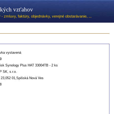
ských vzťahov
 zmluvy, faktúry, objednávky, verejné obstarávanie, ...
vka vystavená
9
disk Synology Plus HAT 33004TB - 2 ks
SK, s.r.o.
o 23,052 01,Spišská Nová Ves
8