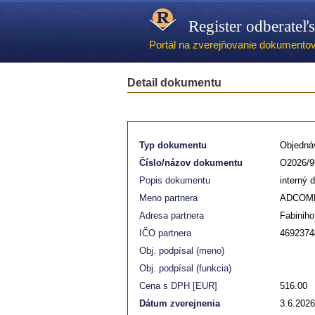
Register odberateľ
Portál na zverejňovanie dokumentov -
Detail dokumentu
Typ dokumentu
Objedná
Číslo/názov dokumentu
O2026/9
Popis dokumentu
interný 
Meno partnera
ADCOMP 
Adresa partnera
Fabinih
IČO partnera
4692374
Obj. podpísal (meno)
Obj. podpísal (funkcia)
Cena s DPH [EUR]
516.00
Dátum zverejnenia
3.6.2026