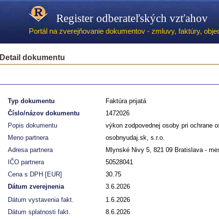
Register odberateľských vzťahov
Portál na zverejňovanie dokumentov - zmluvy, faktúry, objed
Detail dokumentu
Typ dokumentu
Faktúra prijatá
Číslo/názov dokumentu
1472026
Popis dokumentu
výkon zodpovednej osoby pri ochrane o
Meno partnera
osobnyudaj.sk, s.r.o.
Adresa partnera
Mlynské Nivy 5, 821 09 Bratislava - m
IČO partnera
50528041
Cena s DPH [EUR]
30.75
Dátum zverejnenia
3.6.2026
Dátum vystavenia fakt.
1.6.2026
Dátum splatnosti fakt.
8.6.2026