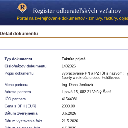
Register odberateľských vzťahov
Portál na zverejňovanie dokumentov - zmluvy, faktúry, objed
Detail dokumentu
Typ dokumentu
Faktúra prijatá
Číslo/názov dokumentu
1402026
Popis dokumentu
vypracovanie PN a PZ IÚI s názvom: Ty
športy a rekreáciu obec Holčíkovce
Meno partnera
Ing. Dana Jenčová
Adresa partnera
Lipová 15, 082 21 Veľký Šariš
IČO partnera
41544081
Cena s DPH [EUR]
2000.00
Dátum zverejnenia
3.6.2026
Dátum vystavenia fakt.
21.5.2026