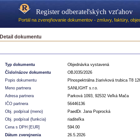
Register odberateľských vzťahov
Portál na zverejňovanie dokumentov - zmluvy, faktúry, objed
Detail dokumentu
Typ dokumentu
Objednávka vystavená
Číslo/názov dokumentu
OBJ035/2026
Popis dokumentu
Plnospektrálna žiarivková trubica T8 1
Meno partnera
SANLIGHT s.r.o.
Adresa partnera
Parková 1093, 92532 Veľká Mača
IČO partnera
56446136
Obj. podpísal (meno)
PaedDr. Jana Poprocká
Obj. podpísal (funkcia)
riaditeľka
Cena s DPH [EUR]
594.00
Dátum zverejnenia
26.5.2026