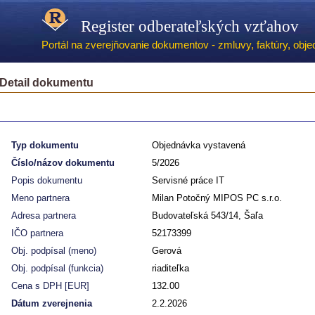
Register odberateľských vzťahov
Portál na zverejňovanie dokumentov - zmluvy, faktúry, objed
Detail dokumentu
Typ dokumentu
Objednávka vystavená
Číslo/názov dokumentu
5/2026
Popis dokumentu
Servisné práce IT
Meno partnera
Milan Potočný MIPOS PC s.r.o.
Adresa partnera
Budovateľská 543/14, Šaľa
IČO partnera
52173399
Obj. podpísal (meno)
Gerová
Obj. podpísal (funkcia)
riaditeľka
Cena s DPH [EUR]
132.00
Dátum zverejnenia
2.2.2026