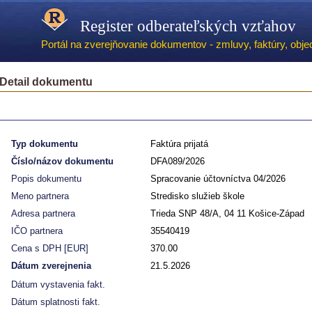
Register odberateľských vzťahov
Portál na zverejňovanie dokumentov - zmluvy, faktúry, objed
Detail dokumentu
Typ dokumentu
Faktúra prijatá
Číslo/názov dokumentu
DFA089/2026
Popis dokumentu
Spracovanie účtovníctva 04/2026
Meno partnera
Stredisko služieb škole
Adresa partnera
Trieda SNP 48/A, 04 11 Košice-Západ
IČO partnera
35540419
Cena s DPH [EUR]
370.00
Dátum zverejnenia
21.5.2026
Dátum vystavenia fakt.
Dátum splatnosti fakt.