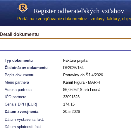
Register odberateľských vzťahov
Portál na zverejňovanie dokumentov - zmluvy, faktúry, objed
Detail dokumentu
Typ dokumentu
Faktúra prijatá
Číslo/názov dokumentu
DF2026/154
Popis dokumentu
Potraviny do ŠJ 4/2026
Meno partnera
Kamil Figura - MARFI
Adresa partnera
86,05952,Stará Lesná
IČO partnera
33091323
Cena s DPH [EUR]
174.15
Dátum zverejnenia
20.5.2026
Dátum vystavenia fakt.
Dátum splatnosti fakt.