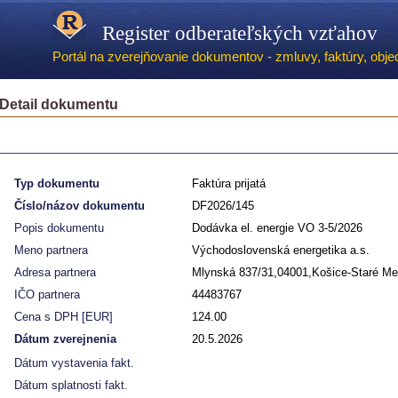
Register odberateľských vzťahov
Portál na zverejňovanie dokumentov - zmluvy, faktúry, objed
Detail dokumentu
Typ dokumentu
Faktúra prijatá
Číslo/názov dokumentu
DF2026/145
Popis dokumentu
Dodávka el. energie VO 3-5/2026
Meno partnera
Východoslovenská energetika a.s.
Adresa partnera
Mlynská 837/31,04001,Košice-Staré Me
IČO partnera
44483767
Cena s DPH [EUR]
124.00
Dátum zverejnenia
20.5.2026
Dátum vystavenia fakt.
Dátum splatnosti fakt.