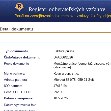
Register odberateľských vzťahov
Portál na zverejňovanie dokumentov - zmluvy, faktúry, objed
Detail dokumentu
Typ dokumentu
Faktúra prijatá
Číslo/názov dokumentu
DFA086/2026
Popis dokumentu
Montážne práce (demontáž pisoaru, výme
odskušanie)
Meno partnera
Roan group, s.r.o.
Adresa partnera
Mierová 881/78, 059 21 Svit
IČO partnera
47412194
Cena s DPH [EUR]
292.00
Dátum zverejnenia
18.5.2026
Dátum vystavenia fakt.