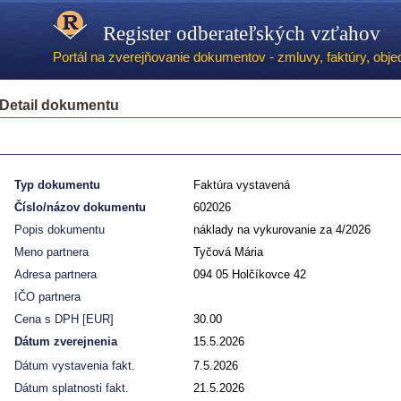
Register odberateľských vzťahov
Portál na zverejňovanie dokumentov - zmluvy, faktúry, objed
Detail dokumentu
Typ dokumentu
Faktúra vystavená
Číslo/názov dokumentu
602026
Popis dokumentu
náklady na vykurovanie za 4/2026
Meno partnera
Tyčová Mária
Adresa partnera
094 05 Holčíkovce 42
IČO partnera
Cena s DPH [EUR]
30.00
Dátum zverejnenia
15.5.2026
Dátum vystavenia fakt.
7.5.2026
Dátum splatnosti fakt.
21.5.2026