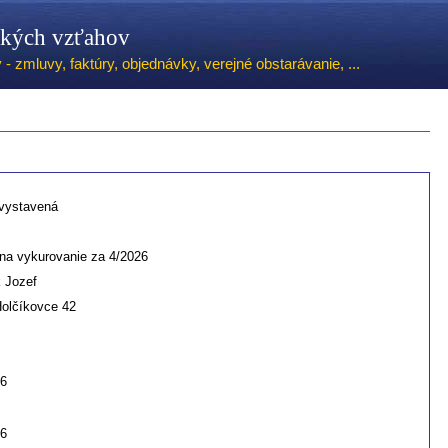
ských vzťahov
 zmluvy, faktúry, objednávky, verejné obstarávanie, ...
 vystavená
na vykurovanie za 4/2026
 Jozef
Holčíkovce 42
26
26