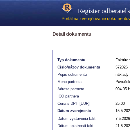
Register odberateľ
Portál na zverejňovanie dokumentov -
Detail dokumentu
Typ dokumentu
Faktúra
Číslo/názov dokumentu
572026
Popis dokumentu
náklady 
Meno partnera
Pavučok
Adresa partnera
094 05 
IČO partnera
Cena s DPH [EUR]
25.00
Dátum zverejnenia
15.5.20
Dátum vystavenia fakt.
7.5.2026
Dátum splatnosti fakt.
21.5.20