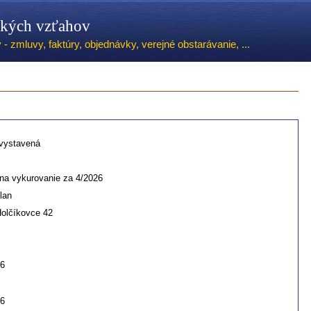
ských vzťahov
 zmluvy, faktúry, objednávky, verejné obstarávanie, ...
 vystavená
na vykurovanie za 4/2026
lan
Holčíkovce 42
26
26