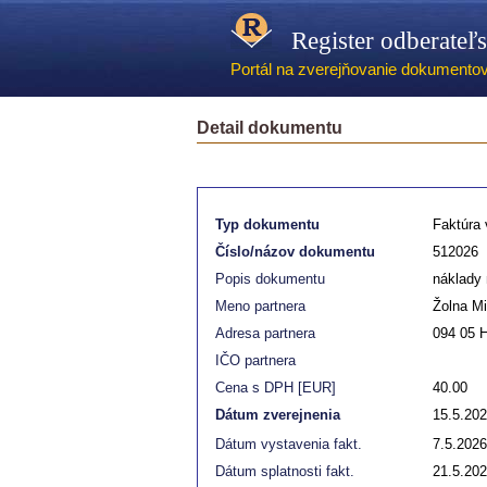
Register odberateľ
Portál na zverejňovanie dokumentov -
Detail dokumentu
Typ dokumentu
Faktúra
Číslo/názov dokumentu
512026
Popis dokumentu
náklady 
Meno partnera
Žolna Mi
Adresa partnera
094 05 
IČO partnera
Cena s DPH [EUR]
40.00
Dátum zverejnenia
15.5.20
Dátum vystavenia fakt.
7.5.2026
Dátum splatnosti fakt.
21.5.20