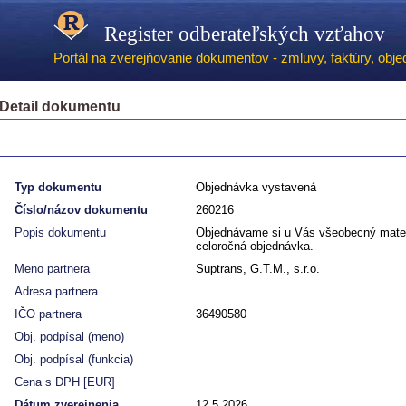
Register odberateľských vzťahov
Portál na zverejňovanie dokumentov - zmluvy, faktúry, objed
Detail dokumentu
Typ dokumentu
Objednávka vystavená
Číslo/názov dokumentu
260216
Popis dokumentu
Objednávame si u Vás všeobecný mater
celoročná objednávka.
Meno partnera
Suptrans, G.T.M., s.r.o.
Adresa partnera
IČO partnera
36490580
Obj. podpísal (meno)
Obj. podpísal (funkcia)
Cena s DPH [EUR]
Dátum zverejnenia
12.5.2026