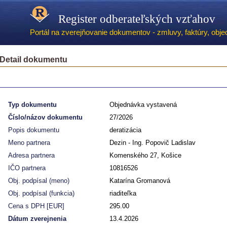
Register odberateľských vzťahov
Portál na zverejňovanie dokumentov - zmluvy, faktúry, objed
Detail dokumentu
Typ dokumentu
Objednávka vystavená
Číslo/názov dokumentu
27/2026
Popis dokumentu
deratizácia
Meno partnera
Dezin - Ing. Popovič Ladislav
Adresa partnera
Komenského 27, Košice
IČO partnera
10816526
Obj. podpísal (meno)
Katarína Gromanová
Obj. podpísal (funkcia)
riaditeľka
Cena s DPH [EUR]
295.00
Dátum zverejnenia
13.4.2026