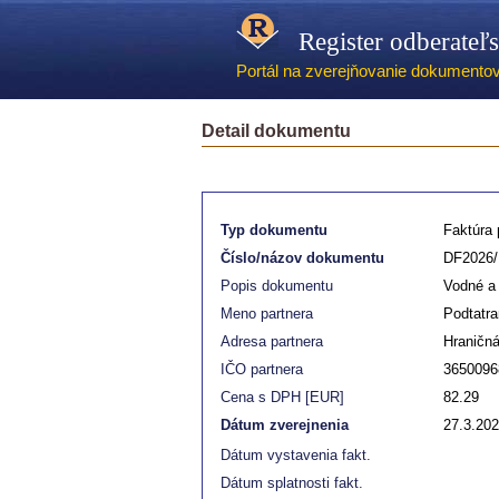
Register odberateľ
Portál na zverejňovanie dokumentov -
Detail dokumentu
Typ dokumentu
Faktúra p
Číslo/názov dokumentu
DF2026/
Popis dokumentu
Vodné a
Meno partnera
Podtatra
Adresa partnera
Hraničn
IČO partnera
3650096
Cena s DPH [EUR]
82.29
Dátum zverejnenia
27.3.20
Dátum vystavenia fakt.
Dátum splatnosti fakt.