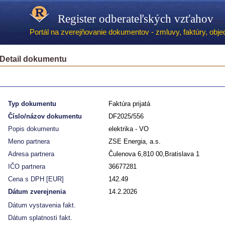
Register odberateľských vzťahov
Portál na zverejňovanie dokumentov - zmluvy, faktúry, objed
Detail dokumentu
Typ dokumentu
Faktúra prijatá
Číslo/názov dokumentu
DF2025/556
Popis dokumentu
elektrika - VO
Meno partnera
ZSE Energia, a.s.
Adresa partnera
Čulenova 6,810 00,Bratislava 1
IČO partnera
36677281
Cena s DPH [EUR]
142.49
Dátum zverejnenia
14.2.2026
Dátum vystavenia fakt.
Dátum splatnosti fakt.