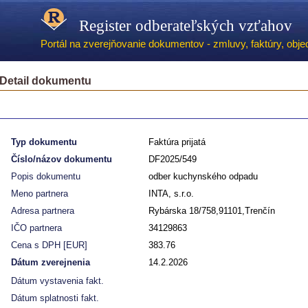
Register odberateľských vzťahov
Portál na zverejňovanie dokumentov - zmluvy, faktúry, objed
Detail dokumentu
Typ dokumentu
Faktúra prijatá
Číslo/názov dokumentu
DF2025/549
Popis dokumentu
odber kuchynského odpadu
Meno partnera
INTA, s.r.o.
Adresa partnera
Rybárska 18/758,91101,Trenčín
IČO partnera
34129863
Cena s DPH [EUR]
383.76
Dátum zverejnenia
14.2.2026
Dátum vystavenia fakt.
Dátum splatnosti fakt.