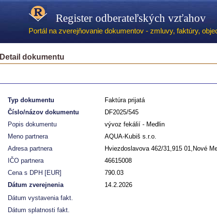
Register odberateľských vzťahov
Portál na zverejňovanie dokumentov - zmluvy, faktúry, objed
Detail dokumentu
Typ dokumentu
Faktúra prijatá
Číslo/názov dokumentu
DF2025/545
Popis dokumentu
vývoz fekálií - Medlin
Meno partnera
AQUA-Kubiš s.r.o.
Adresa partnera
Hviezdoslavova 462/31,915 01,Nové M
IČO partnera
46615008
Cena s DPH [EUR]
790.03
Dátum zverejnenia
14.2.2026
Dátum vystavenia fakt.
Dátum splatnosti fakt.