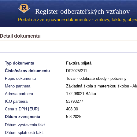
Register odberateľských vzťahov
Portál na zverejňovanie dokumentov - zmluvy, faktúry, objed
Detail dokumentu
Typ dokumentu
Faktúra prijatá
Číslo/názov dokumentu
DF2025/211
Popis dokumentu
Tovar - odobraté obedy - potraviny
Meno partnera
Základná škola s materskou školou - A
Adresa partnera
172,98021,Bátka
IČO partnera
53793277
Cena s DPH [EUR]
408.00
Dátum zverejnenia
5.8.2025
Dátum vystavenia fakt.
Dátum splatnosti fakt.