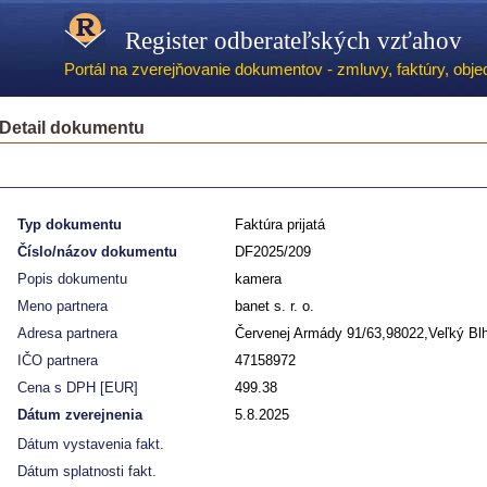
Register odberateľských vzťahov
Portál na zverejňovanie dokumentov - zmluvy, faktúry, objed
Detail dokumentu
Typ dokumentu
Faktúra prijatá
Číslo/názov dokumentu
DF2025/209
Popis dokumentu
kamera
Meno partnera
banet s. r. o.
Adresa partnera
Červenej Armády 91/63,98022,Veľký Bl
IČO partnera
47158972
Cena s DPH [EUR]
499.38
Dátum zverejnenia
5.8.2025
Dátum vystavenia fakt.
Dátum splatnosti fakt.