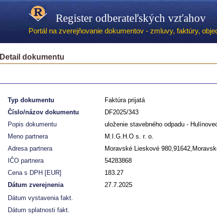
Register odberateľských vzťahov
Portál na zverejňovanie dokumentov - zmluvy, faktúry, objed
Detail dokumentu
Typ dokumentu
Faktúra prijatá
Číslo/názov dokumentu
DF2025/343
Popis dokumentu
uloženie stavebného odpadu - Hulínove
Meno partnera
M.I.G.H.O s. r. o.
Adresa partnera
Moravské Lieskové 980,91642,Moravsk
IČO partnera
54283868
Cena s DPH [EUR]
183.27
Dátum zverejnenia
27.7.2025
Dátum vystavenia fakt.
Dátum splatnosti fakt.