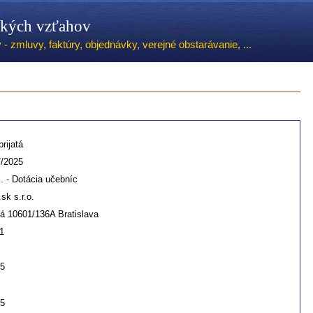
ských vzťahov
 zmluvy, faktúry, objednávky, verejné obstarávanie, ...
rijatá
7/2025
. - Dotácia učebníc
sk s.r.o.
á 10601/136A Bratislava
1
25
25