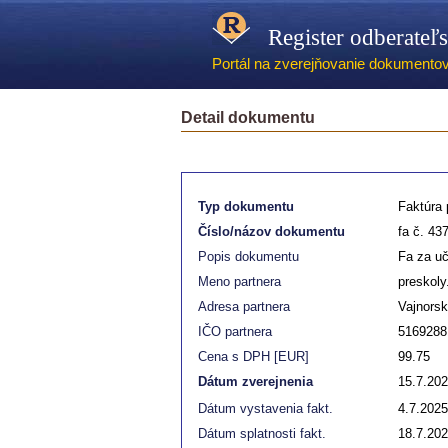
Register odberateľ
Portál na zverejňovanie dokumentov -
Detail dokumentu
Typ dokumentu
Faktúra p
Číslo/názov dokumentu
fa č. 43
Popis dokumentu
Fa za uč
Meno partnera
preskoly.
Adresa partnera
Vajnorsk
IČO partnera
5169288
Cena s DPH [EUR]
99.75
Dátum zverejnenia
15.7.20
Dátum vystavenia fakt.
4.7.2025
Dátum splatnosti fakt.
18.7.20