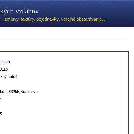
ských vzťahov
 zmluvy, faktúry, objednávky, verejné obstarávanie, ...
rijatá
0118
ezný kotúč
ská 2,83255,Bratislava
4
25