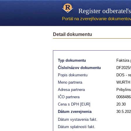
Register odberateľ
Portál na zverejňovanie dokumentov -
Detail dokumentu
Typ dokumentu
Faktúra p
Číslo/názov dokumentu
DF2025/
Popis dokumentu
DOS - r
Meno partnera
WURTH
Adresa partnera
Pribylin
IČO partnera
0068486
Cena s DPH [EUR]
20.30
Dátum zverejnenia
30.5.20
Dátum vystavenia fakt.
Dátum splatnosti fakt.